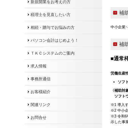
新規開業をお考えの方
補
税理士を見直したい方
中小企業
相続・贈与でお悩みの方
パソコン会計はじめよう！
補
ＴＫＣシステムのご案内
■
通常
求人情報
労働生産
事務所通信
ソフ
〈補助対
お客様紹介
ソフトウ
関連リンク
※1 導
※2 中小
※3 令和
お問合せ
示した事