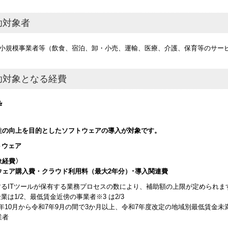
助対象者
･小規模事業者等（飲食、宿泊、卸・小売、運輸、医療、介護、保育等のサー
助対象となる経費
枠
性の向上を目的としたソフトウェアの導入が対象です。
トウェア
象経費〉
ェア購入費・クラウド利用料（最大2年分）･導入関連費
入するITツールが保有する業務プロセスの数により、補助額の上限が定められま
企業は1/2、最低賃金近傍の事業者※3 は2/3
6年10月から令和7年9月の間で3か月以上、令和7年度改定の地域別最低賃金
業者