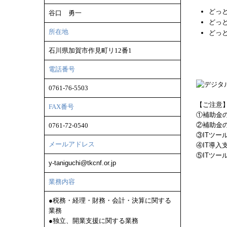
どっ
谷口 勇一
どっ
所在地
どっ
石川県加賀市作見町リ12番1
電話番号
0761-76-5503
【ご注意
FAX番号
①補助金の
②補助金
0761-72-0540
③ITツ
メールアドレス
④IT導
⑤ITツ
y-taniguchi@tkcnf.or.jp
業務内容
●税務・経理・財務・会計・決算に関する
業務
●独立、開業支援に関する業務