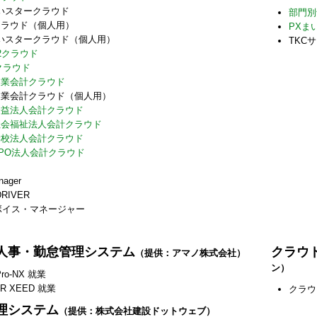
まいスタークラウド
部門別
クラウド（個人用）
PXま
まいスタークラウド（個人用）
TKC
C2クラウド
クラウド
農業会計クラウド
2農業会計クラウド（個人用）
公益法人会計クラウド
社会福祉法人会計クラウド
学校法人会計クラウド
NPO法人会計クラウド
nager
DRIVER
ボイス・マネージャー
人事・勤怠管理システム
クラウ
（提供：アマノ株式会社）
ン）
Pro-NX 就業
R XEED 就業
クラウ
理システム
（提供：株式会社建設ドットウェブ）