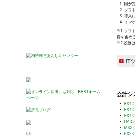
国が
ソフ
導入
イン
※1 ソ
費を含め
※2 役
IT
会計シ
FX4
FX
FX4
DAI
MX3
FX2