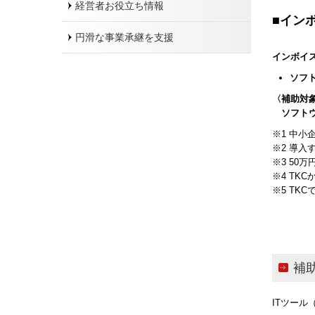
経営者お役立ち情報
■
イン
円滑な事業承継を支援
インボイ
ソフ
〈補助対
ソフトウ
※1 中小
※2 導
※3 50
※4 TK
※5 TK
補
ITツー