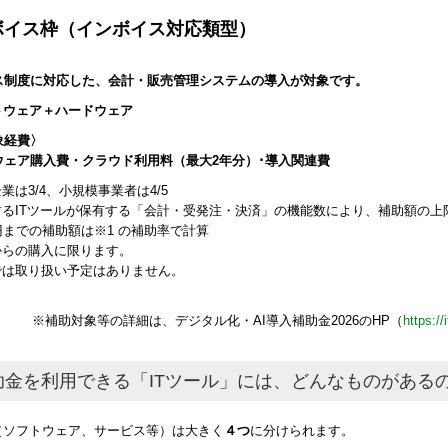
ボイス枠（インボイス対応類型）
ス制度に対応した、会計・販売管理システムの導入が対象です。
トウェア＋ハードウェア
象経費〉
ェア購入費・クラウド利用料（最大2年分）･導入関連費
企業は3/4、小規模事業者は4/5
入するITツールが保有する「会計・受発注・決済」の機能数により、補助額の
万円までの補助額は※1 の補助率で計算
Cからの購入に限ります。
Cでは取り扱い予定はありません。
※補助対象等の詳細は、デジタル化・AI導入補助金2026のHP（
https://
助金を利用できる「ITツール」には、どんなものがある
ル（ソフトウェア、サービス等）は大きく
４つ
に分けられます。