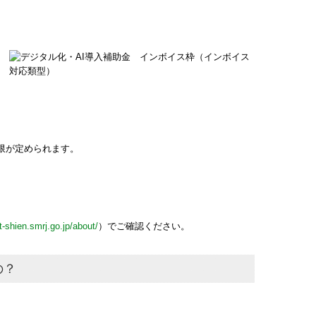
上限が定められます。
it-shien.smrj.go.jp/about/
）でご確認ください。
の？