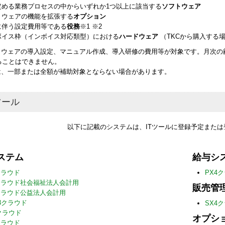
定める業務プロセスの中からいずれか1つ以上に該当する
ソフトウェア
トウェアの機能を拡張する
オプション
に伴う設定費用等である
役務
※1 ※2
ボイス枠（インボイス対応類型）における
ハードウェア
（TKCから購入する
フトウェアの導入設定、マニュアル作成、導入研修の費用等が対象です。月次
ることはできません。
務は、一部または全額が補助対象とならない場合があります。
ツール
以下に記載のシステムは、ITツールに登録予定また
ステム
給与シ
クラウド
PX4
4クラウド社会福祉法人会計用
販売管
クラウド公益法人会計用
C3クラウド
SX4
クラウド
オプシ
クラウド