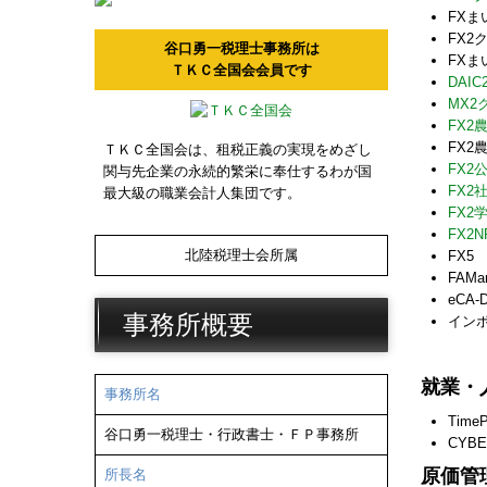
FX
FX2
谷口勇一税理士事務所は
FX
ＴＫＣ全国会会員です
DAI
MX2
FX2
FX
ＴＫＣ全国会は、租税正義の実現をめざし
FX2
関与先企業の永続的繁栄に奉仕するわが国
FX2
最大級の職業会計人集団です。
FX2
FX2
北陸税理士会所属
FX5
FAMa
eCA-
事務所概要
イン
就業・
事務所名
Time
谷口勇一税理士・行政書士・ＦＰ事務所
CYBE
原価管
所長名