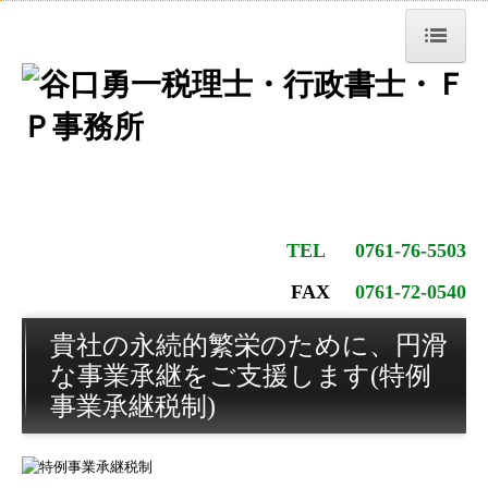
トップページ
お知らせ
セミナー案内
経営理念・スローガン
TEL 0761-76-5503
事務所紹介
FAX
0761-72-0540
税務トピックス
貴社の永続的繁栄のために、円滑
な事業承継をご支援します(特例
職員紹介
事業承継税制)
交通案内
業務案内