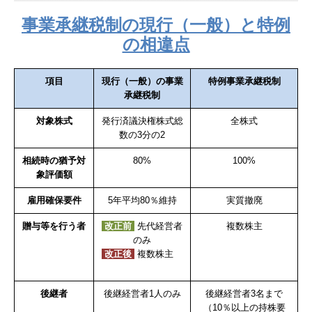
事業承継税制の現行（一般）と特例
の相違点
項目
現行（一般）の事業
特例事業承継税制
承継税制
対象株式
発行済議決権株式総
全株式
数の3分の2
相続時の猶予対
80%
100%
象評価額
雇用確保要件
5年平均80％維持
実質撤廃
贈与等を行う者
改正前
先代経営者
複数株主
のみ
改正後
複数株主
．
後継者
後継経営者1人のみ
後継経営者3名まで
（10％以上の持株要