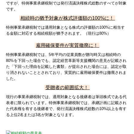
ですが、特例事業承継税制では発行済議決権株式総数のすべてが対象
です。
相続時の猶予対象が株式評価額の100%に！
特例事業承継税制では適用対象となる株式の評価額の100%に相当す
る金額に対応する相続税額が猶予されます。（現行は80%）
雇用確保要件が実質撤廃に！
特例事業承継税制では、5年平均の従業員数が贈与時又は相続時の
80%を下回った場合でも、認定経営革新等支援機関の意見が記載され
た「下回った理由を記載した書類」が提出された場合には、認定が取
り消されないこととされており、実質的に雇用確保要件は撤廃されま
した。
受贈者の範囲拡大！
現行の事業承継税制では、適用対象となる後継者は筆頭株式である代
表者に限られています。特例事業承継税制では、承継計画に記載され
た代表権を有する後継者で、発行済議決権株式総数の10%以上を有す
る上位2名または3名が対象となります。