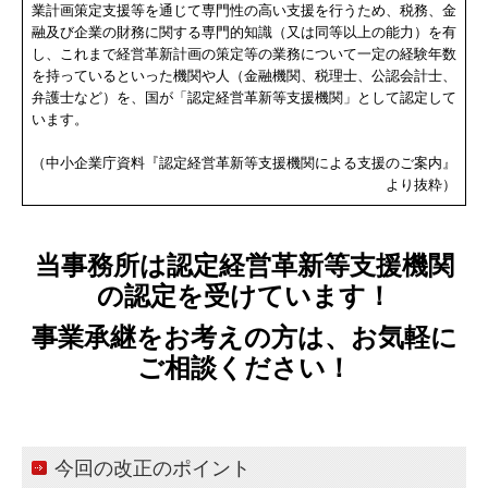
業計画策定支援等を通じて専門性の高い支援を行うため、税務、金
融及び企業の財務に関する専門的知識（又は同等以上の能力）を有
お問合せ
し、これまで経営革新計画の策定等の業務について一定の経験年数
を持っているといった機関や人（金融機関、税理士、公認会計士、
経営者お役立ち情報
弁護士など）を、国が「認定経営革新等支援機関」として認定して
います。
円滑な事業承継を支援
（中小企業庁資料『認定経営革新等支援機関による支援のご案内』
より抜粋）
当事務所は認定経営革新等支援機関
の認定を受けています！
事業承継をお考えの方は、お気軽に
ご相談ください！
今回の改正のポイント