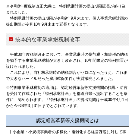
※令和8年度税制改正大綱に、特例承継計画の提出期限延長が盛り込
料金について
まれました。
特例承継計画の提出期限が令和9年9月末まで、個人事業承継計画の
提出期限が令和10年9月末まで延長となります。
新規開業をお考えの方
税理士を見直したい方
抜本的な事業承継税制改革
相続・贈与でお悩みの方
平成30年度税制改正において、事業承継時の贈与税・相続税の納税
を猶予する事業承継税制が大きく改正され、10年間限定の特例措置が
パソコン会計はじめよう！
設けられました。
これにより、自社株承継時の納税割合がゼロになったうえ、これま
で大きなハードルだった雇用確保要件が実質撤廃されました。
ＴＫＣシステムのご案内
※特例事業承継税制の適用は、認定経営革新等支援機関の指導・助言
求人情報
を受けて作成された「特例承継計画」を都道府県へ提出することを条
件に、認められます。「特例承継計画」の提出期間は平成30年4月1日
から令和8年3月31日までとされています。
事務所通信
お客様紹介
認定経営革新等支援機関とは
中小企業・小規模事業者の多様化・複雑化する経営課題に対して事
関連リンク