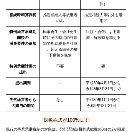
件）
相続時精算課税
推定相続人等後継者
推定相続人等以外も適
のみ
用可
特例経営承継期
民事再生・会社更生
譲渡・合併による消
間後の
時にその時点の評価
滅・解散時を加える
減免要件の追加
額で相続税を再計算
し、超える部分の猶
予税額を免除
特例承継計画の
不要
要
提出
提出期間
―
平成30年4月1日から
令和8年3月31日まで
先代経営者から
なし
平成30年1月1日から
の
贈与の期間
令和9年12月31日
対象株式が100%に！
現行の事業承継税制の対象は、発行済議決権株式総数の3分の2が限度