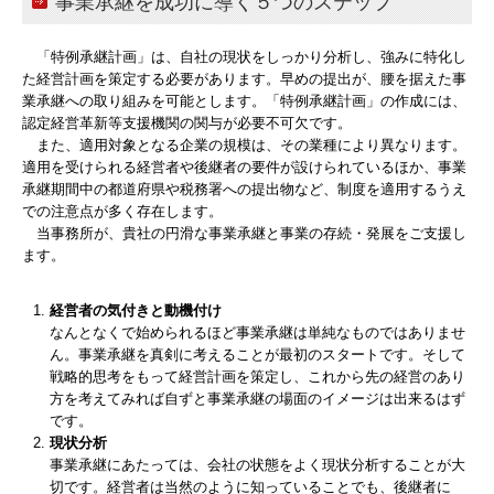
事業承継を成功に導く５つのステップ
「特例承継計画」は、自社の現状をしっかり分析し、強みに特化し
た経営計画を策定する必要があります。早めの提出が、腰を据えた事
業承継への取り組みを可能とします。「特例承継計画」の作成には、
認定経営革新等支援機関の関与が必要不可欠です。
また、適用対象となる企業の規模は、その業種により異なります。
適用を受けられる経営者や後継者の要件が設けられているほか、事業
承継期間中の都道府県や税務署への提出物など、制度を適用するうえ
での注意点が多く存在します。
当事務所が、貴社の円滑な事業承継と事業の存続・発展をご支援し
ます。
経営者の気付きと動機付け
なんとなくで始められるほど事業承継は単純なものではありませ
ん。事業承継を真剣に考えることが最初のスタートです。そして
戦略的思考をもって経営計画を策定し、これから先の経営のあり
方を考えてみれば自ずと事業承継の場面のイメージは出来るはず
です。
現状分析
事業承継にあたっては、会社の状態をよく現状分析することが大
切です。経営者は当然のように知っていることでも、後継者に