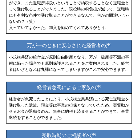
ができ、また退職所得扱いということで納税することなく退職金と
して受け取ることができました。現役時の税負担が減って、退職時
にも有利な条件で受け取ることができるなんて、何かの間違いじゃ
ないの？（笑）
入っていてよかった。加入を勧めてくれてありがとう。
万が一のときに安心された経営者の声
小規模共済の給付金が原則自由財産となり、万が一破産等不測の事
態に陥った場合でも原則保護されることをご案内されました。経営
者はいざとなれば丸裸になってしまいますがこれで安心できます。
経営者急死によるご家族の声
経営者が急死したことにより、小規模企業共済による死亡退職金を
受け取った遺族。預金等は事業の担保となっていたため、実質動か
せるお金が退職金のみ。無事に納税も済ませることができて、事業
継続をすることができました。
受取時期のご相談者の声