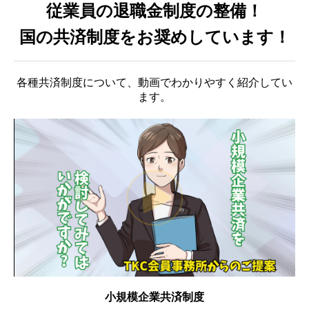
従業員の退職金制度の整備！
料金について
国の共済制度をお奨めしています！
新規開業をお考えの方
各種共済制度について、動画でわかりやすく紹介してい
税理士を見直したい方
ます。
相続・贈与でお悩みの方
パソコン会計はじめよう！
ＴＫＣシステムのご案内
求人情報
事務所通信
お客様紹介
小規模企業共済制度
関連リンク