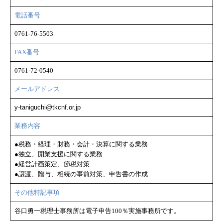
電話番号
0761-76-5503
FAX番号
0761-72-0540
メールアドレス
y-taniguchi@tkcnf.or.jp
業務内容
●税務・経理・財務・会計・決算に関する業務
●独立、開業支援に関する業務
●経営計画策定、節税対策
●譲渡、贈与、相続の事前対策、申告書の作成
その他特記事項
谷口勇一税理士事務所は電子申告100％実施事務所です。