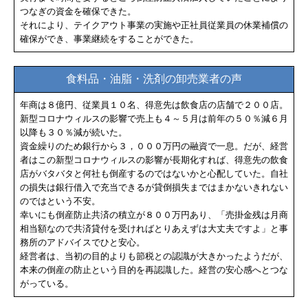
つなぎの資金を確保できた。
それにより、テイクアウト事業の実施や正社員従業員の休業補償の
確保ができ、事業継続をすることができた。
食料品・油脂・洗剤の卸売業者の声
年商は８億円、従業員１０名、得意先は飲食店の店舗で２００店。
新型コロナウィルスの影響で売上も４～５月は前年の５０％減６月
以降も３０％減が続いた。
資金繰りのため銀行から３，０００万円の融資で一息。だが、経営
者はこの新型コロナウィルスの影響が長期化すれば、得意先の飲食
店がバタバタと何社も倒産するのではないかと心配していた。自社
の損失は銀行借入で充当できるが貸倒損失まではまかないきれない
のではという不安。
幸いにも倒産防止共済の積立が８００万円あり、「売掛金残は月商
相当額なので共済貸付を受ければとりあえずは大丈夫ですよ」と事
務所のアドバイスでひと安心。
経営者は、当初の目的よりも節税との認識が大きかったようだが、
本来の倒産の防止という目的を再認識した。経営の安心感へとつな
がっている。