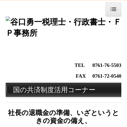
トップページ
お知らせ
セミナー案内
経営理念・スローガン
TEL 0761-76-5503
事務所紹介
FAX
0761-72-0540
税務トピックス
国の共済制度活用コーナー
職員紹介
社長の退職金の準備、いざというと
交通案内
きの資金の備え、
業務案内