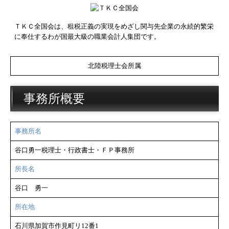
ＴＫＣ全国会は、租税正義の実現をめざし関与先企業の永続的繁栄
に奉仕するわが国最大級の職業会計人集団です。
北陸税理士会所属
事務所概要
事務所名
谷口勇一税理士・行政書士・ＦＰ事務所
所長名
谷口 勇一
所在地
石川県加賀市作見町リ12番1